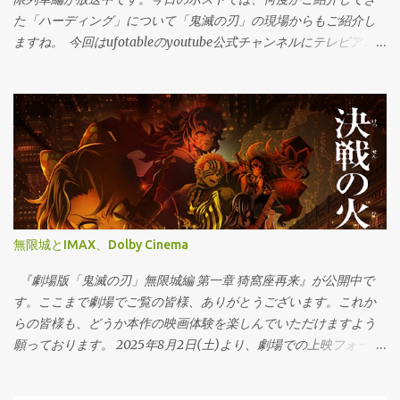
た「ハーディング」について「鬼滅の刃」の現場からもご紹介し
ますね。 今回はufotableのyoutube公式チャンネルにテレビアニ
メ「鬼滅の刃」無限列車編での「ハーディング対策」 Frameの有
無を映像にまとめましたので、アップしておきます。少し技術的
な映像になるのですが、宜しければ御覧ください。 改めて「ハー
ディング」 に関する過去のテキストを引用すると TV放映では安全
な視聴体制を確保する為に、どんな番組であれ、オンエア前の映
像を必ずパカチェッカーという検出装置にかけるきまりになって
います。その 機械で自動的にガイドラインに合う明度彩度の変化
が検知されると、フレームをダブらせたり、暗くしたりして"視覚
刺激"を抑える…というのが基本的な 流れ。 …もう少し深堀りする
無限城とIMAX、Dolby Cinema
なら グラハム・ハーディング教授が考案したということで、そう
いった名前になっているそうです。このチェック（パカパカチェ
『劇場版「鬼滅の刃」無限城編 第一章 猗窩座再来』が公開中で
ック＝ハーディングチェック）に引っかかると、画面全体が輝度
す。ここまで劇場でご覧の皆様、ありがとうございます。これか
落ちした状態となり、実際にはメリハリの薄い、不自然で暗い画
らの皆様も、どうか本作の映画体験を楽しんでいただけますよう
面になってしまいます。 アニメーションを見ていて「暗い？」と
願っております。 2025年8月2日(土)より、劇場での上映フォーマ
違和感を感じる事があれば、このハーディングによるものかも知
ットの一つである「ドルビーシネマ（Dolby Cinema）」での上映
れませんね。 という事になります。そして、これまでのイントロ
が開始となりました。既にスタートしているIMAX―さらに