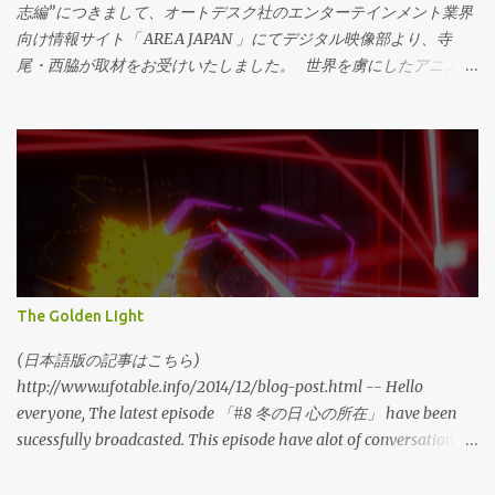
ず、総じて、を言葉にするならば、必須ではないけれど、「あっ
段階でハーディングにかからないギリギリの微調整が加えられて
志編”につきまして、オートデスク社のエンターテインメント業界
た方が良い」ということです。 Q:ツール開発って？ ...
います。 そして勿論パッケージにはオリジナルの、マスターフレ
向け情報サイト「 AREA JAPAN 」にてデジタル映像部より、寺
ームを全収録致します。 本来の映像をお楽しみ頂ければ幸いで
尾・西脇が取材をお受けいたしました。 世界を虜にしたアニメ
す。 ufotable特典付き・BD/DVDご予約サイトはこちらから
『鬼滅の刃』はどう作られたのか ufotableにしかできない作画と
http://ufotable.com/touken_bd/index.html 画像クリックで特設サ
CGの融合 ◆前編 ◆ 後編 現場の一端を感じていたけましたら幸い
イトへ。 公式サイトのパッケージページもLinkしておきますね。
です。 10月16日からは全国劇場にて”無限列車編”が上演開始。 あ
吟味の上、お手にとりいただければ！ http://katsugeki-
っという間の一週間ですね。 どうか、お楽しみください。
touken.com/bd_dvd/ 休憩がてら、ご紹介でした。 引き続き、刀剣
ufotable digital team
達の物語を御覧下さい。 デジタル映像部
The Golden LIght
(日本語版の記事はこちら)
http://www.ufotable.info/2014/12/blog-post.html -- Hello
everyone, The latest episode 「#8 冬の日 心の所在」 have been
sucessfully broadcasted. This episode have alot of conversation of
Saber, Shiro and Rin. .There is also a lot of fighting action at
school. Hopefully everyone can enjoy the different expressions of