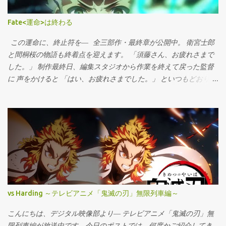
ープニングです。 使用された以下のショット(OP_c028)の場合だと
[放映ver] 次に、実際にufotableで制作したマスター との比較。
Fate<運命>は終わる
[納品マスター] 明度変化や動きの激しいシーンの描写が、 その鮮
明さにおいて決定的に異なっていることがご覧頂けるのではない
この運命に、終止符を― 全三部作・最終章が公開中。 衛宮士郎
かと思います。 （Blu-ray版ではその枷もなく、マスターに最も忠
と間桐桜の物語も終着点を迎えます。 「須藤さん、お疲れさまで
実な映像が収録されております。） もう一つご紹介しますね―先
した。」 制作最終日、編集スタジオから作業を終えて戻った監督
週末に放映された#8より。 山場の一つ、士郎による、セイバーの
に 声をかけると 「はい、お疲れさまでした。」 といつもどおりの
召喚シーケンス。 赤く濁った結界に輝く黄金の光―そんなイメー
やり取りで。 それで自分も席に戻りかけたのですが、 監督は振り
ジで進めていたショットです。 何度もチェックを行い、自分たち
返ってポツリ 「ありがとうございました」 と。 それで、ああ、と
の目で「これだ！」と決め込んだ画面。 同じ画でFate/stay night
お互いニマっとしてしまいました。 須藤さんとは一緒に作品に関
の世界観を共有出来たなら、 デジタルチームとしても嬉しいで
わるように なってもう10年以上となります。 今回もご一緒出来て
す。 デジタル映像部 English ver.
嬉しく思いつつ、 引き続き、よりよいものを目指し 大切にアニメ
http://www.ufotable.info/2014/12/the-golden-light.html
を作っていければ。 最終章に相応しい映像を目指し、一同力を尽
Fate/stay night公式サイト http://www.fate-sn.com/ テイルズ オブ
くしました。 是非、御覧ください。 デジタル映像部 寺尾
ゼスティリア ザ クロスにおけるハーディング対策
vs Harding ～テレビアニメ「鬼滅の刃」無限列車編～
こんにちは、デジタル映像部より― テレビアニメ「鬼滅の刃」無
限列車編が放送中です。今日のポストでは、何度かご紹介してき