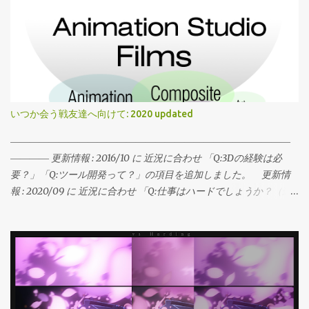
ダクションの通り、ufotableではパッケージ収録されるマスターバ
MX4D・4DXが2025年8月15日(金)〜8月21日(木)の7日間限定で先
ージョン（ビデオマスター/パッケージ版(Original Frame)）とは
行上映。その後、8月30日(土)から全国74館でMX4D・4DX通常上
別にTV放送での影像を本来の意図にギリギリまで寄せるべく、TV
映が開始となります。 上映技術の進歩に伴い、近年は一つの映画
放送専用テイクも制作しています。これが映像内での「TV放映版
を見るための劇場の上映スタイルには複数の選択肢が生まれてい
（ufotable OA）」というものです。 テレビアニメ「鬼滅の刃」無
ます。新しい劇場フォーマットは映画体験に＋αの価値を生みだ
限列車編 OP映像からの参考フレーム。テレビアニメ放映版
し、専門的な呼称でラージフォーマット（プレミアム‧ラージ‧フォ
（ufotable OA）版の煉獄。 こちらがビデオマスター/パッケージ
ーマット∕PLF）と呼ばれます。 今回はこのラージフォーマットに
いつか会う戦友達へ向けて: 2020 updated
版(Original Frame) これまでの輝度調整/表現の工夫でチェックを
ついて、技術的詳細さは各フォーマットの公式サイト（文末記
乗り切る方法に加え本シリーズにおいては、「マスター」「輝度
載）に譲りつつ、1ユーザーとしての体験に端的にどのような差が
―――――――――――――――――――――――――――――
抑制」の二種バージョンを作成し、合格ラインに達するまで1フレ
あるのだろうか？という点を記したいと思います。 * 執筆段階で
―――― 更新情報 : 2016/10 に 近況に合わせ 「Q:3Dの経験は必
ーム単位でブレンドしながらテストを繰り返す、と言うことをフ
はMX4D・4DXが未体験のため、本記事ではIMAX および Dolby
要？」「Q:ツール開発って？」の項目を追加しました。 更新情
レーム単位で行っています。 ...
Visionについてご紹介致します。 *最後にデジタル部からのコメン
報 : 2020/09 に 近況に合わせ 「Q:仕事はハードでしょうか？（勤
トを掲載しています。 ◆通常シアター まずは基本の基本です。本
務体系の話題など）」の項目を修正しました。
作でデジタル映像部は、巨大なスクリーンで映写されることを念
―――――――――――――――――――――――――――――
頭に様々な制作作業を進めて参りました。劇場パンフレットにて
―――― しばしばデジタル映像部への各種お問い合わせを頂きま
ご紹介したように、ディティールアップと速度向上を兼ね、既存
す。 個別にお答えするのはフェアではないなぁと思い、このエン
の無限城３Dモデルも劇場へ向けて全て新規に制作したものを使用
トリーをお返事とすることにいたしました。以下は、弊社デジタ
し、劇場での映像体験の魅力を最大化すべく臨んでいます。一般
ル映像部を目指す学生さん向けとなります。 それでは、宜しくお
的な劇場シアターでしたらどこでも、私たちのスタジオが制作時
願い致します。 Q:求めるスタッフについて 現在、特に求めている