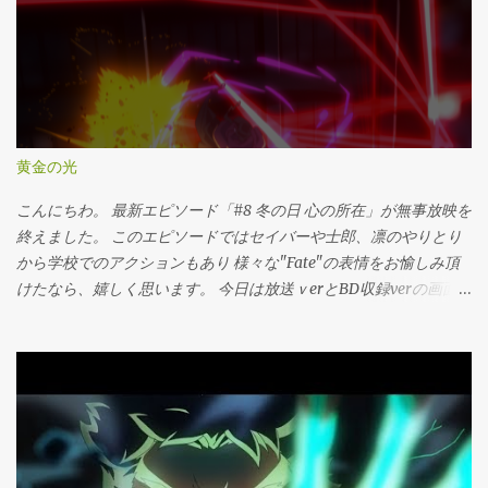
黄金の光
こんにちわ。 最新エピソード「#8 冬の日 心の所在」が無事放映を
終えました。 このエピソードではセイバーや士郎、凛のやりとり
から学校でのアクションもあり 様々な"Fate"の表情をお愉しみ頂
けたなら、嬉しく思います。 今日は放送ｖerとBD収録verの画面
輝度についてご紹介をひとつ。 技術的な話であり、画面の色の話
でもあります。 TV放映では安全な試聴体験を確保する為に、どん
な番組であれ、オンエア前の映像を必ずパカチェッカーという検
出装置にかけるきまりになっています。その機械で自動的に「ガ
イドライン」に会う明度彩度の変化が検知されると、フレームを
ダブらせたり、暗くしたりして"視覚刺激"を抑える…というのが基
本的な流れ。 例えばFate/stay night [Unlimited Blade Works]のオ