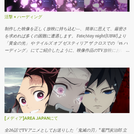
に想定していた映像で本作をご覧になることが出来る筈です。 ま
のはモデリング・アニメーションに強い意欲を持つ３DCGスタッ
た通常シアターは一般的には5.1ch/7.1chの音響システムに対応して
フです。デジタル映像部内に入っていただきますので、コンポジ
活撃 × ハーディング
おり、映画館でしか得られないサラウンド感や迫力の音響が提供
ットも含め、最終的なショット、ひいては作品に対する理解や責
されています。 ◆IMAX IMAXは、圧倒的な大画面‧高精細映像‧臨
任を意識していく事を求めていきます。 演出的な視野も必要です
制作した映像を正しく放映に持ち込む―、 簡単に思えて、厳密さ
場感あふれる音響で、映画の世界に“本当に入り込んだような没入
ので映画経験も必要です。 Q: AEの経験は必要？ AE（Adobe After
を求めれば多くの困難に遭遇します。 Fate/stay night[UBW]より
体験ˮができる視聴フォーマットです。 巨大で湾曲したスクリーン
Effects）でのコンポジットに関してはデジタル映像部の全スタッ
「黄金の光」 や テイルズ オブ ゼスティリア ザ クロスでの「vs ハ
が観客を囲むよ...
フに研修期間があり、 基本スキルの習得プログラムは用意してい
ーディング」 にてご紹介したように、映像作品のTV放映において
ます。 3Dを中心に学んできた学生でも入社後問題なくufotableの
はハーディング・チェックに 該当すると、いわゆる「暗くなる」
ワークフローに合流できる筈です。 Q:3D の経験は必要？ 必須では
ポスト処理がかかった状態で放映されてしまいます。 オリジナル
ないけれど、「あった方が良い」といえます。もっといえば、
の意図を保ちたい―。 対策として、ufotableでは放映専用のテイ
「経験(操作可能である)」以上に、実践的な映像制作能力(要求ラ
クを用意してハーディング回避に臨んでいます。 第一話より、陸
インの画を作る)が必要です。現場での各種制作においては、ショ
奥守吉行・登場シーン。 花びらの一枚一枚を感じる為に必要なコ
ット毎の課題・問題を解決する為に柔軟な対応が求められます。
ントラストが、輝度の低下によって右に行くに従い失われていき
そこで各種3Dツールは有用なソリューションとなる為です。 ただ
ます。特に、未対策の場合、本来明るさを感じる領域（真っ白に
し、別の分野の素養…例えば、単純に強いアートを持つ＝魅力的な
近いカラーのエリア）がグレーで表現されてしまい、不自然にな
コンポジットや2Dドローイングによるマットペインティング的ア
ってしまうのですね。これではせっかくの登場シーンが台無しで
[メディア]AREA JAPANにて
プローチ、更にはプログラム的思考によるテクニカルな解決姿勢
す。その為ufotable OA Frameでは、「画面を暗く」ではなく、
等から生まれる映像も時に強く輝きます。多くは一概には言え
「シーンの光量を抑えた状態」でコンポジットを行い、更に編集
全26話でTVアニメとしてお送りした「鬼滅の刃」“竈門炭治郎 立