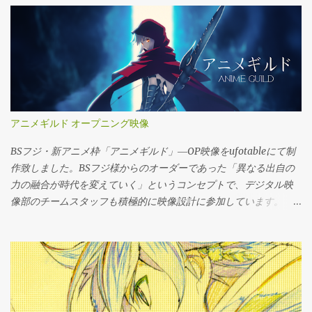
"Fate". And today We would like to introduce the different about
the screen brightness of the Blu-ray ver. and Broadcast ver. I will
be talking about the technical term and the colour of the screen.
For the safety of TV broadcasting, any TV program before it airs,
it must use a device called the Paka-Checker. It automatically
checks the brightness and the saturation. Also, the device will
change the brightness and the saturation to fit the guide line. For
アニメギルド オープニング映像
example, this is the opening of Fate/stay night [Unlimited Blade
Works] This shoot comes from (OP_c028). Broadcasting ver.
BSフジ・新アニメ枠「アニメギルド」―OP映像をufotableにて制
Next is the original...
作致しました。BSフジ様からのオーダーであった「異なる出自の
力の融合が時代を変えていく」というコンセプトで、デジタル映
像部のチームスタッフも積極的に映像設計に参加しています。 ソ
ース映像は4K解像度(UHD)にて出力。技術的にも次世代のアニメ
ーション映像を想定した現場体制で制作致しました。 正確な最終
クレジットをこちらにてご紹介しておきます。 キャラクターデザ
イン：茂木 貴之 音楽：椎名 豪 声：江原 裕理 監督：寺尾 優一 プロ
デューサー：近藤 光 アニメーション制作：ufotable お楽しみ頂け
れば幸いです。 デジタル映像部 The AnimeGuild Opening