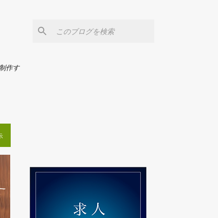
の制作す
示