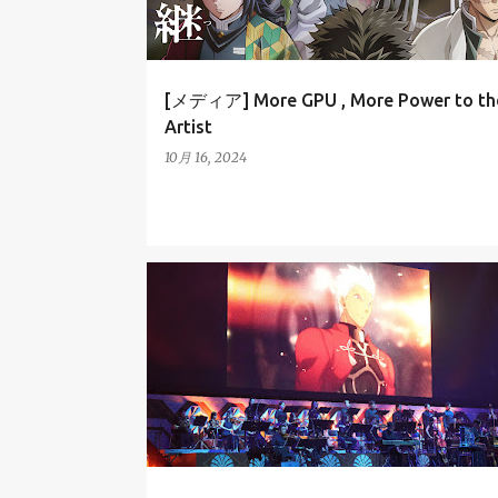
[メディア] More GPU , More Power to th
Artist
10月 16, 2024
FATE