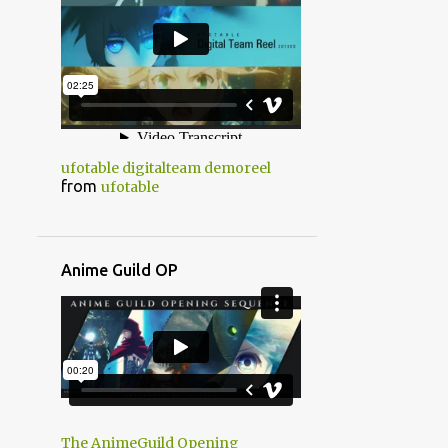
1
9月
3
2018
1
12月
2
3月
7
2017
ufotable digitalteam demoreel
from
ufotable
1
7月
2
6月
3
5月
Anime Guild OP
1
4月
7
2016
3
10月
2
7月
The AnimeGuild Opening
1
4月