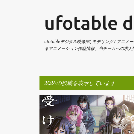
ufotable d
ufotableデジタル映像部( モデリング / アニメ
るアニメーション作品情報、当チームへの求人
2024の投稿を表示しています
投
RECRUIT
お知らせ
メディア
鬼滅の刃
求人
稿