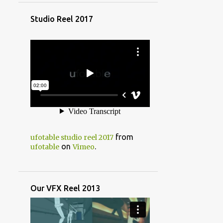
[メディア] More GPU , More
Studio Reel 2017
Power to the Artist
＜学生・及び就職希望の皆様へ
＞〜意見交換会でよくあるご質
問について2024/10〜
<御礼>『Fate/stay night』20
周年記念コンサート
2
2022
1
3月
from
ufotable studio reel 2017
1
2月
on
.
ufotable
Vimeo
1
2021
1
11月
Our VFX Reel 2013
2
2020
1
10月