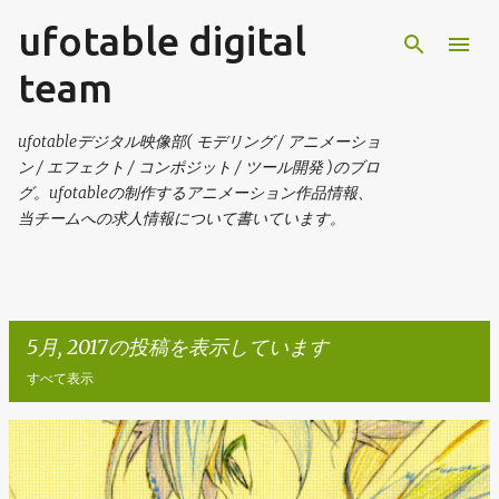
ufotable digital
スキップしてメイン コンテンツに移動
team
ufotableデジタル映像部( モデリング / アニメーショ
ン / エフェクト / コンポジット / ツール開発 )のブロ
グ。ufotableの制作するアニメーション作品情報、
当チームへの求人情報について書いています。
5月, 2017の投稿を表示しています
すべて表示
投
稿